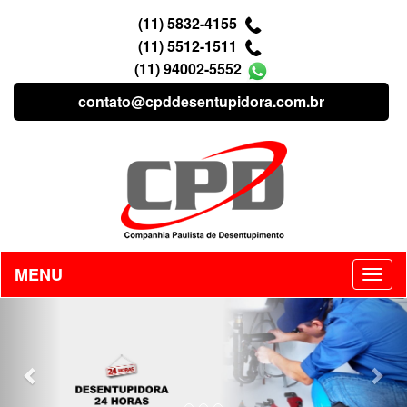
(11) 5832-4155
(11) 5512-1511
(11) 94002-5552
contato@cpddesentupidora.com.br
MENU
Previous
Nex