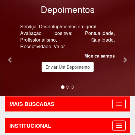
Depoimentos
Previous
Nex
Serviço: Desentupimentos em geral
Ola sup
Avaliação positiva: Pontualidade,
Profissionalismo, Qualidade,
Receptividade, Valor
Monica santos
Enviar Um Depoimento
MAIS BUSCADAS
INSTITUCIONAL