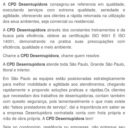
A
CPD Desentupidora
consagrou-se referencia em qualidade,
executando serviços com extrema qualidade, seriedade e
agilidade, oferecendo aos clientes a rápida retomada na utilização
dos seus ambientes, seja comercial ou residencial.
A
CPD Desentupidora
através dos constantes treinamentos e da
busca pela eficiência, obteve as certificação ISO 9001 E ISO
14001, demonstrando na pratica suas preocupações com
eficiência, qualidade e meio ambiente.
Chame a
CPD Desentupidora
, chame quem resolve.
A
CPD Desentupidora
atende toda São Paulo, Grande São Paulo,
litoral e interior.
Em São Paulo as equipes estão posicionadas estrategicamente
para melhor mobilidade e agilidade aos atendimentos, chegando
rapidamente e propondo soluções praticas e rápidas.Os clientes
que necessitam dos trabalhos de desentupidoras, contam também
com quesito segurança, pois lamentavelmente o que mais existe
são “falsos prestadores de serviço”, daí a importância em saber se
a empresa Desentupidora contratada conta com frota própria e
mão de obra própria. A
CPD Desentupidora
tem!
Seja no condomínio, residência ou empresas, não entregue seu