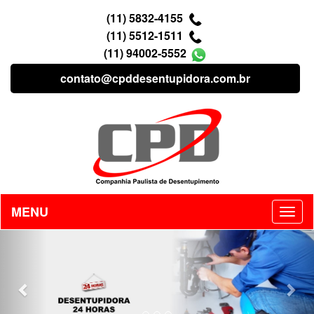
(11) 5832-4155
(11) 5512-1511
(11) 94002-5552
contato@cpddesentupidora.com.br
MENU
Previous
Nex