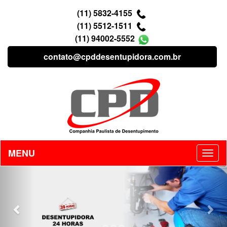
(11) 5832-4155
(11) 5512-1511
(11) 94002-5552
contato@cpddesentupidora.com.br
MENU
Previous
Nex